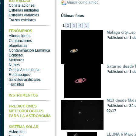
ESTRELLAS
Añadir como amigo
Constelaciones
Estrellas multiples
Estrellas variables
Últimas fotos
Trazos estelares
1
2
3
4
5
FENÓMENOS
Malaga city...sp
Alineaciones
Published on
1 de
Conjunciones
planetarias
Contaminación Lumínica
Eclipses
Meteoros
Nubes
Saturno desde M
Optica Atmosférica
Published on
1 de
Relámpagos
Satélites artificiales
Transitos
INSTRUMENTOS
M13 desde Mala
Published on
24 
PREDICCIÓNES
02:17
METEOROLÓGICAS
PARA LA ASTRONOMÍA
SISTEMA SOLAR
Asteroides
LLUNA 6 Març 