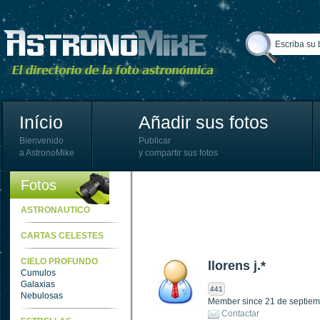
Início
Añadir sus fotos
Bienvenido
Publicar
a AstronoMike
y compartir sus fotos
Fotos
ASTRONAUTICO
CARTAS CELESTES
CIELO PROFUNDO
llorens j.*
Cumulos
Galaxias
441
Nebulosas
Member since 21 de septiem
Contactar