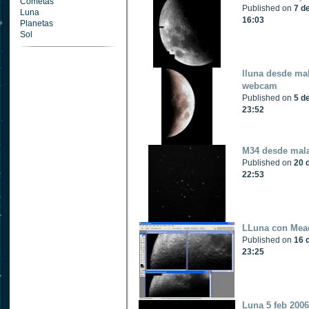
Cometas
Published on
7 d
Luna
16:03
Planetas
Sol
lluna desde ma
webcam
Published on
5 d
23:52
M34 desde mal
Published on
20 
22:53
LLuna con Mead
Published on
16 
23:25
Luna 5 feb 200