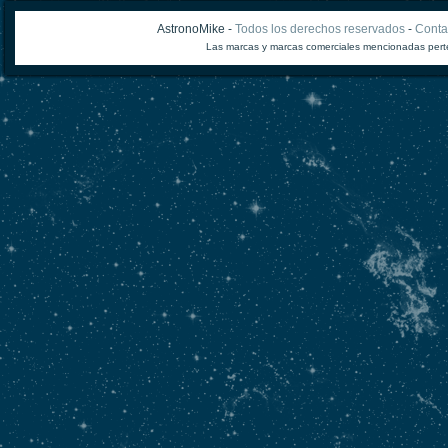
AstronoMike -
Todos los derechos reservados
-
Conta
Las marcas y marcas comerciales mencionadas perte