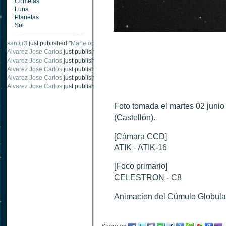
Cometas
Luna
Planetas
Sol
santijr3
just published "
Marte oposición 2020
".
Alvarez Jose Carlos
just published "
Saturno 20 noviembre 2003
".
Alvarez Jose Carlos
just published "
Júpiter 2010
".
Alvarez Jose Carlos
just published "
Oposición Marte 30 de octubre 2020
".
Alvarez Jose Carlos
just published "
Oposición Marte 28 Octubre 2020
".
Alvarez Jose Carlos
just published "
Marte oposición octubre 2020 vs NASA
".
Foto tomada el martes 02 junio
(Castellón).
[Cámara CCD]
ATIK - ATIK-16
[Foco primario]
CELESTRON - C8
Animacion del Cúmulo Globula