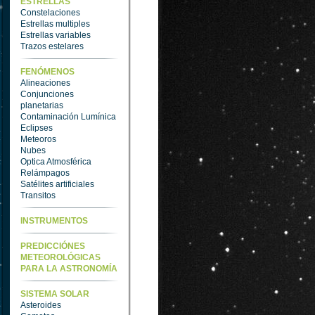
ESTRELLAS
Constelaciones
Estrellas multiples
Estrellas variables
Trazos estelares
FENÓMENOS
Alineaciones
Conjunciones
planetarias
Contaminación Lumínica
Eclipses
Meteoros
Nubes
Optica Atmosférica
Relámpagos
Satélites artificiales
Transitos
INSTRUMENTOS
PREDICCIÓNES
METEOROLÓGICAS
PARA LA ASTRONOMÍA
SISTEMA SOLAR
Asteroides