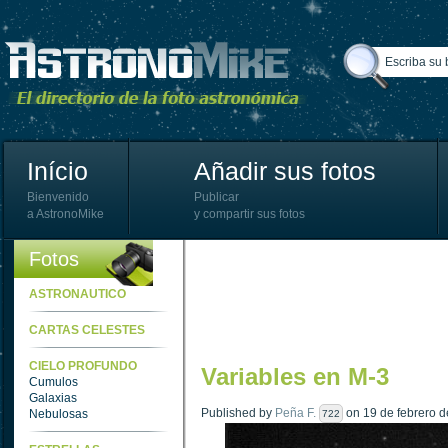
Início
Añadir sus fotos
Bienvenido
Publicar
a AstronoMike
y compartir sus fotos
Fotos
ASTRONAUTICO
CARTAS CELESTES
CIELO PROFUNDO
Variables en M-3
Cumulos
Galaxias
Published by
Peña F.
on 19 de febrero d
Nebulosas
722