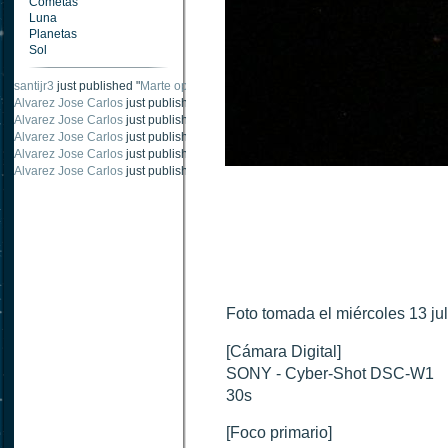
Cometas
Luna
Planetas
Sol
santijr3
just published "
Marte oposición 2020
".
Alvarez Jose Carlos
just published "
Saturno 20 noviembre 2003
".
Alvarez Jose Carlos
just published "
Júpiter 2010
".
Alvarez Jose Carlos
just published "
Oposición Marte 30 de octubre 2020
".
Alvarez Jose Carlos
just published "
Oposición Marte 28 Octubre 2020
".
Alvarez Jose Carlos
just published "
Marte oposición octubre 2020 vs NASA
".
Foto tomada el miércoles 13 ju
[Cámara Digital]
SONY - Cyber-Shot DSC-W1
30s
[Foco primario]