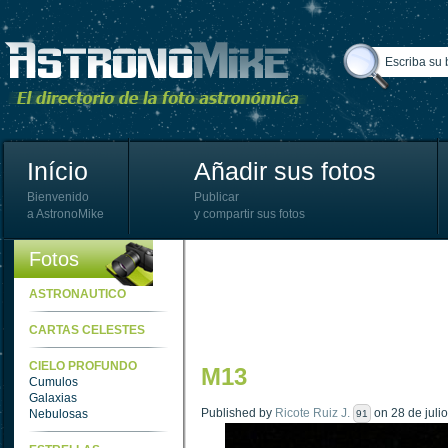
Início
Añadir sus fotos
Bienvenido
Publicar
a AstronoMike
y compartir sus fotos
Fotos
ASTRONAUTICO
CARTAS CELESTES
CIELO PROFUNDO
M13
Cumulos
Galaxias
Published by
Ricote Ruiz J.
on 28 de julio
Nebulosas
91