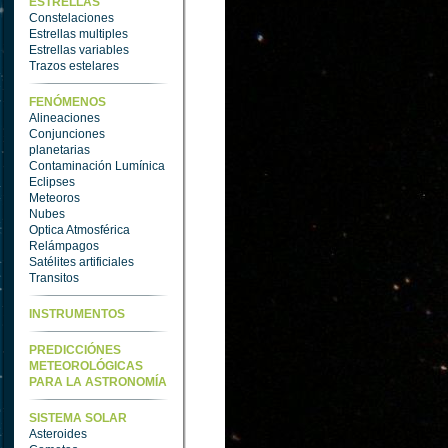
ESTRELLAS
Constelaciones
Estrellas multiples
Estrellas variables
Trazos estelares
FENÓMENOS
Alineaciones
Conjunciones
planetarias
Contaminación Lumínica
Eclipses
Meteoros
Nubes
Optica Atmosférica
Relámpagos
Satélites artificiales
Transitos
INSTRUMENTOS
PREDICCIÓNES
METEOROLÓGICAS
PARA LA ASTRONOMÍA
SISTEMA SOLAR
Asteroides