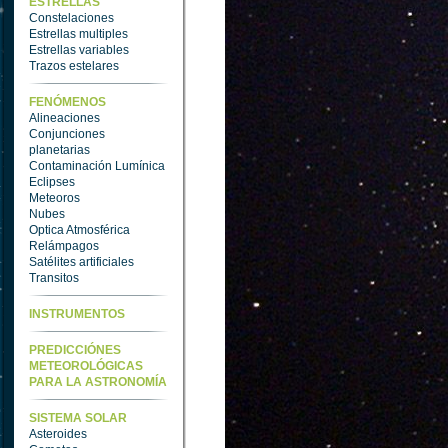
ESTRELLAS
Constelaciones
Estrellas multiples
Estrellas variables
Trazos estelares
FENÓMENOS
Alineaciones
Conjunciones
planetarias
Contaminación Lumínica
Eclipses
Meteoros
Nubes
Optica Atmosférica
Relámpagos
Satélites artificiales
Transitos
INSTRUMENTOS
PREDICCIÓNES
METEOROLÓGICAS
PARA LA ASTRONOMÍA
SISTEMA SOLAR
Asteroides