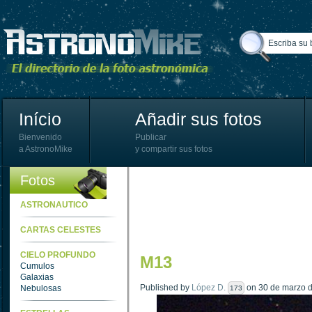
Início
Añadir sus fotos
Bienvenido
Publicar
a AstronoMike
y compartir sus fotos
Fotos
ASTRONAUTICO
CARTAS CELESTES
CIELO PROFUNDO
M13
Cumulos
Galaxias
Published by
López D.
on 30 de marzo d
Nebulosas
173