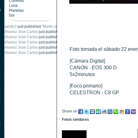
Cometas
Luna
Planetas
Sol
santijr3
just published "
Marte oposición 2020
".
Alvarez Jose Carlos
just published "
Saturno 20 noviembre 2003
".
Alvarez Jose Carlos
just published "
Júpiter 2010
".
Alvarez Jose Carlos
just published "
Oposición Marte 30 de octubre 2020
".
Alvarez Jose Carlos
just published "
Oposición Marte 28 Octubre 2020
".
Foto tomada el sábado 22 ene
Alvarez Jose Carlos
just published "
Marte oposición octubre 2020 vs NASA
".
[Cámara Digital]
CANON - EOS 300 D
5x2minutos
[Foco primario]
CELESTRON - C8 GP
Share on
Fotos similares