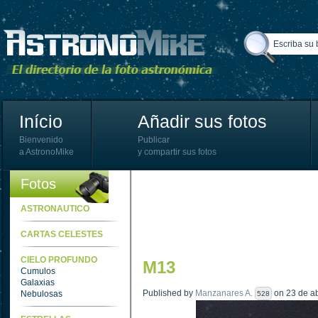
Início
Añadir sus fotos
Bienvenido
Publicar
a AstronoMike
y compartir sus fotos
Fotos
ASTRONAUTICO
CARTAS CELESTES
CIELO PROFUNDO
M13
Cumulos
Galaxias
Published by
Manzanares A.
on 23 de ab
Nebulosas
528