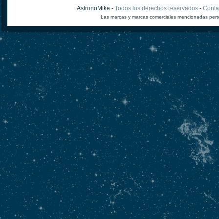
AstronoMike -
Todos los derechos reservados
-
Conta
Las marcas y marcas comerciales mencionadas perte