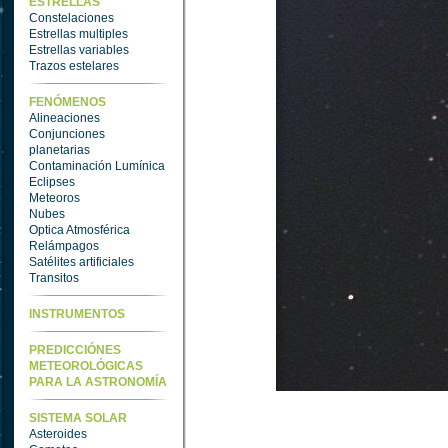
ESTRELLAS
Constelaciones
Estrellas multiples
Estrellas variables
Trazos estelares
FENÓMENOS
Alineaciones
Conjunciones
planetarias
Contaminación Lumínica
Eclipses
Meteoros
Nubes
Optica Atmosférica
Relámpagos
Satélites artificiales
Transitos
INSTRUMENTOS
PREDICCIÓNES
METEOROLÓGICAS
PARA LA ASTRONOMÍA
SISTEMA SOLAR
Asteroides