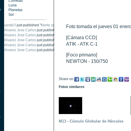
Cometas
Luna
Planetas
Sol
santijr3
just published "
Marte oposición 2020
".
Foto tomada el jueves 01 enero
Alvarez Jose Carlos
just published "
Saturno 20 noviembre 2003
".
Alvarez Jose Carlos
just published "
Júpiter 2010
".
[Cámara CCD]
Alvarez Jose Carlos
just published "
Oposición Marte 30 de octubre 2020
".
ATIK - ATK C-1
Alvarez Jose Carlos
just published "
Oposición Marte 28 Octubre 2020
".
Alvarez Jose Carlos
just published "
Marte oposición octubre 2020 vs NASA
".
[Foco primario]
NEWTON - 150/750
Share on
Fotos similares
M13 - Cúmulo Globular de Hércules