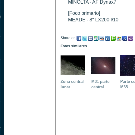
MINOLTA - AF Dynax7
[Foco primario]
MEADE - 8" LX200 f/10
Share on
Fotos similares
Zona central
M31 parte
Parte ce
lunar
central
M35