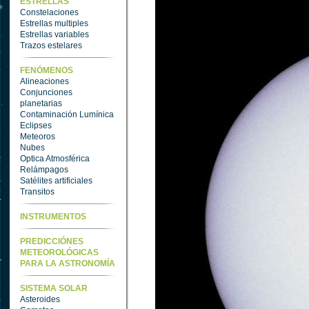
ESTRELLAS
Constelaciones
Estrellas multiples
Estrellas variables
Trazos estelares
FENÓMENOS
Alineaciones
Conjunciones
planetarias
Contaminación Lumínica
Eclipses
Meteoros
Nubes
Optica Atmosférica
Relámpagos
Satélites artificiales
Transitos
INSTRUMENTOS
PREDICCIÓNES
METEOROLÓGICAS
PARA LA ASTRONOMÍA
SISTEMA SOLAR
Asteroides