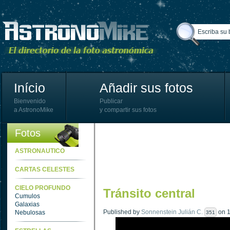
Início
Añadir sus fotos
Bienvenido
Publicar
a AstronoMike
y compartir sus fotos
Fotos
ASTRONAUTICO
CARTAS CELESTES
CIELO PROFUNDO
Tránsito central
Cumulos
Galaxias
Published by
Sonnenstein Julián C.
on 1
Nebulosas
351