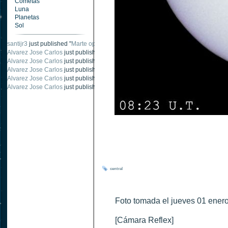
Cometas
Luna
Planetas
Sol
santijr3
just published "
Marte oposición 2020
".
Alvarez Jose Carlos
just published "
Saturno 20 noviembre 2003
".
Alvarez Jose Carlos
just published "
Júpiter 2010
".
Alvarez Jose Carlos
just published "
Oposición Marte 30 de octubre 2020
".
Alvarez Jose Carlos
just published "
Oposición Marte 28 Octubre 2020
".
Alvarez Jose Carlos
just published "
Marte oposición octubre 2020 vs NASA
".
central
Foto tomada el jueves 01 ener
[Cámara Reflex]