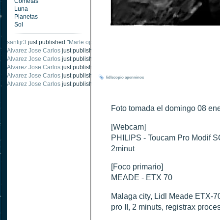
Cometas
Luna
Planetas
Sol
santijr3
just published "
Marte oposición 2020
".
Alvarez Jose Carlos
just published "
Saturno 20 noviembre 2003
".
Alvarez Jose Carlos
just published "
Júpiter 2010
".
Alvarez Jose Carlos
just published "
Oposición Marte 30 de octubre 2020
".
Alvarez Jose Carlos
just published "
Oposición Marte 28 Octubre 2020
".
lidlscopio
apenninos
Alvarez Jose Carlos
just published "
Marte oposición octubre 2020 vs NASA
".
Foto tomada el domingo 08 ene
[Webcam]
PHILIPS - Toucam Pro Modif 
2minut
[Foco primario]
MEADE - ETX 70
Malaga city, Lidl Meade ETX-7
pro II, 2 minuts, registrax pr