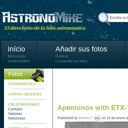
Início
Añadir sus fotos
Bienvenido
Publicar
a AstronoMike
y compartir sus fotos
Fotos
ASTRONAUTICO
CARTAS CELESTES
CIELO PROFUNDO
Apenninos with ETX-7
Cumulos
Galaxias
Published by
llorens j.*
on 10 de enero d
Nebulosas
441