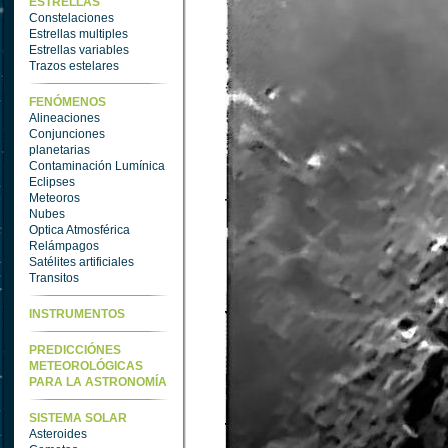
ESTRELLAS
Constelaciones
Estrellas multiples
Estrellas variables
Trazos estelares
FENÓMENOS
Alineaciones
Conjunciones
planetarias
Contaminación Lumínica
Eclipses
Meteoros
Nubes
Optica Atmosférica
Relámpagos
Satélites artificiales
Transitos
INSTRUMENTOS
PREDICCIÓNES
METEOROLÓGICAS
PARA LA ASTRONOMÍA
SISTEMA SOLAR
Asteroides