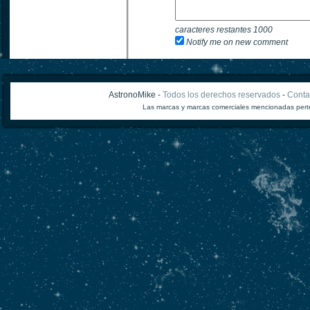
caracteres restantes
1000
Notify me on new comment
AstronoMike -
Todos los derechos reservados
-
Conta
Las marcas y marcas comerciales mencionadas perte