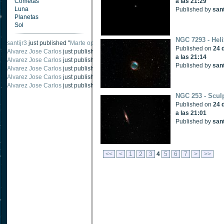
Cometas
a las 21:29
Luna
Published by
sant
Planetas
Sol
NGC 7293 - Hel
santijr3
just published "
Marte oposición 2020
".
Published on
24 
Alvarez Jose Carlos
just published "
Saturno 20 noviembre 2003
".
a las 21:14
Alvarez Jose Carlos
just published "
Júpiter 2010
".
Published by
sant
Alvarez Jose Carlos
just published "
Oposición Marte 30 de octubre 2020
".
Alvarez Jose Carlos
just published "
Oposición Marte 28 Octubre 2020
".
Alvarez Jose Carlos
just published "
Marte oposición octubre 2020 vs NASA
".
NGC 253 - Scul
Published on
24 
a las 21:01
Published by
sant
<<
<
1
2
3
4
5
6
7
>
>>