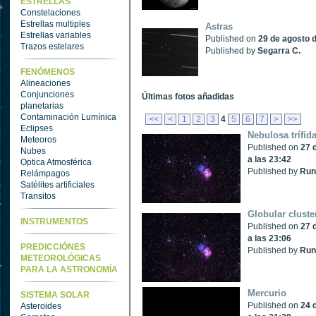
ESTRELLAS
Constelaciones
Estrellas multiples
Astras
Estrellas variables
Published on
29 de agosto d
Trazos estelares
Published by
Segarra C.
FENÓMENOS
Alineaciones
Conjunciones
Últimas fotos añadidas
planetarias
Contaminación Lumínica
<<
<
1
2
3
4
5
6
7
>
>>
Eclipses
Nebulosa trífid
Meteoros
Published on
27 
Nubes
a las 23:42
Optica Atmosférica
Published by
Run
Relámpagos
Satélites artificiales
Transitos
Globular cluste
INSTRUMENTOS
Published on
27 
a las 23:06
PREDICCIÓNES
Published by
Run
METEOROLÓGICAS
PARA LA ASTRONOMÍA
Mercurio
SISTEMA SOLAR
Published on
24 
Asteroides