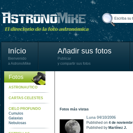
Início
Añadir sus fotos
Bienvenido
Publicar
a AstronoMike
y compartir sus fotos
Fotos
ASTRONAUTICO
CARTAS CELESTES
CIELO PROFUNDO
Fotos más vistas
Cumulos
Luna 04/10/2006
Galaxias
Published on
4 de noviembr
Nebulosas
Published by
Martínez J.